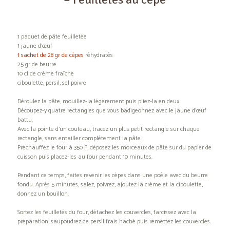
1 paquet de pâte feuilletée
1 jaune d’œuf
1 sachet de 28 gr de cèpes
réhydratés
25 gr de beurre
10 cl de crème fraîche
ciboulette, persil, sel poivre
Déroulez la pâte, mouillez-la légèrement puis pliez-la en deux.
Découpez-y quatre rectangles que vous badigeonnez avec le jaune d’œuf
battu.
Avec la pointe d’un couteau, tracez un plus petit rectangle sur chaque
rectangle, sans entailler complètement la pâte.
Préchauffez le four à 350 F, déposez les morceaux de pâte sur du papier de
cuisson puis placez-les au four pendant 10 minutes.
Pendant ce temps, faites revenir les cèpes dans une poêle avec du beurre
fondu. Après 5 minutes, salez, poivrez, ajoutez la crème et la ciboulette,
donnez un bouillon.
Sortez les feuilletés du four, détachez les couvercles, farcissez avec la
préparation, saupoudrez de persil frais haché puis remettez les couvercles.